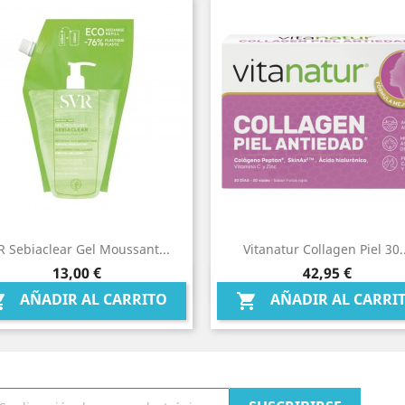
R Sebiaclear Gel Moussant...
Vitanatur Collagen Piel 30..
Precio
Precio
13,00 €
42,95 €
Vista rápida
Vista rápida


AÑADIR AL CARRITO
AÑADIR AL CARRI

