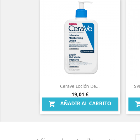
Cerave Loción De...
SV
Precio
19,01 €
Vista rápida

AÑADIR AL CARRITO
