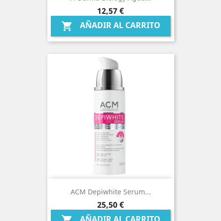
Precio
12,57 €
AÑADIR AL CARRITO

ACM Depiwhite Serum...
Precio
25,50 €
AÑADIR AL CARRITO
