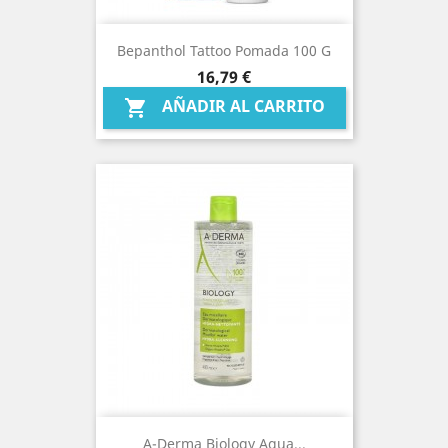
Bepanthol Tattoo Pomada 100 G
Precio
16,79 €
AÑADIR AL CARRITO

A-Derma Biology Agua...