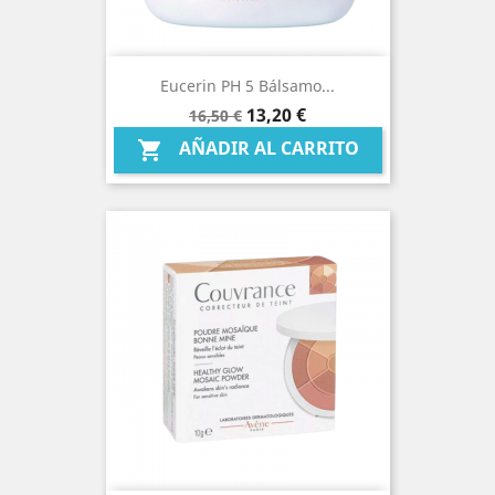
Eucerin PH 5 Bálsamo...
Precio
Precio
13,20 €
16,50 €
base
AÑADIR AL CARRITO
