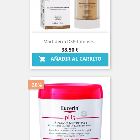
Martiderm DSP-Intense...
Precio
38,50 €
AÑADIR AL CARRITO

-20%