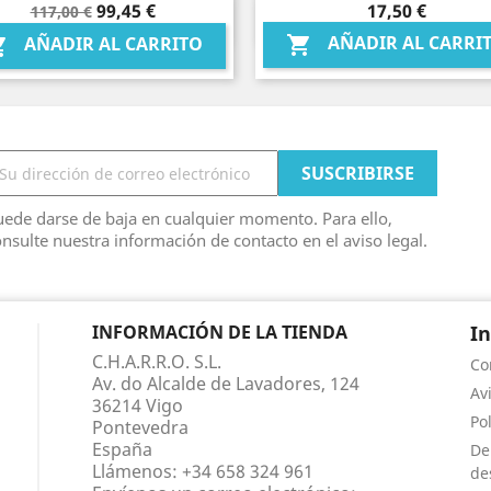
Precio
Precio
Precio
99,45 €
17,50 €
117,00 €
Vista rápida
Vista rápida


base
AÑADIR AL CARRI

AÑADIR AL CARRITO

ede darse de baja en cualquier momento. Para ello,
nsulte nuestra información de contacto en el aviso legal.
INFORMACIÓN DE LA TIENDA
I
C.H.A.R.R.O. S.L.
Co
Av. do Alcalde de Lavadores, 124
Av
36214 Vigo
Po
Pontevedra
España
De
Llámenos:
+34 658 324 961
de