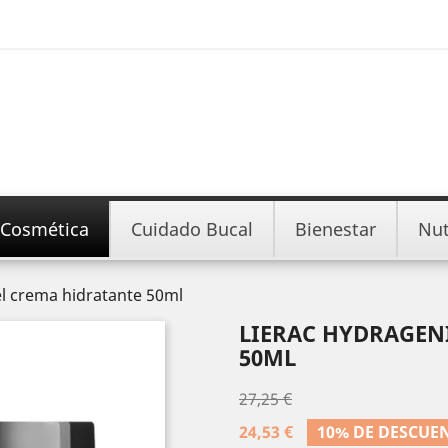
Cosmética
Cuidado Bucal
Bienestar
Nut
el crema hidratante 50ml
LIERAC HYDRAGEN
50ML
27,25 €
24,53 €
10% DE DESCUE