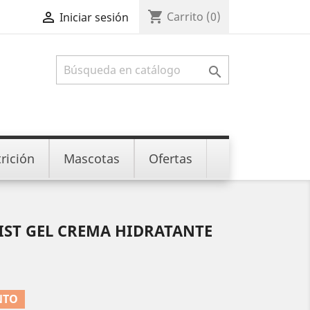
shopping_cart

Carrito
(0)
Iniciar sesión

rición
Mascotas
Ofertas
IST GEL CREMA HIDRATANTE
NTO