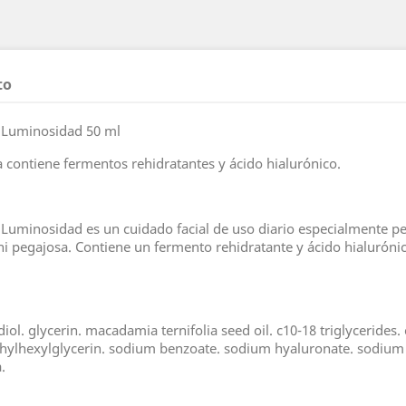
to
e Luminosidad 50 ml
 contiene fermentos rehidratantes y ácido hialurónico.
Luminosidad es un cuidado facial de uso diario especialmente p
ni pegajosa. Contiene un fermento rehidratante y ácido hialuróni
ediol. glycerin. macadamia ternifolia seed oil. c10-18 triglycerid
thylhexylglycerin. sodium benzoate. sodium hyaluronate. sodium
.