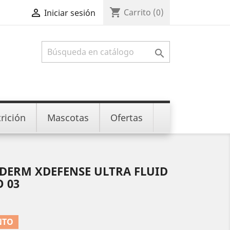
shopping_cart

Carrito
(0)
Iniciar sesión

rición
Mascotas
Ofertas
ERM XDEFENSE ULTRA FLUID
O 03
NTO