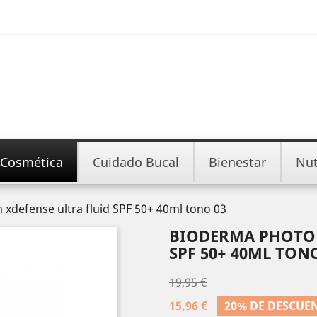
Cosmética
Cuidado Bucal
Bienestar
Nut
defense ultra fluid SPF 50+ 40ml tono 03
BIODERMA PHOTOD
SPF 50+ 40ML TON
19,95 €
15,96 €
20% DE DESCUE