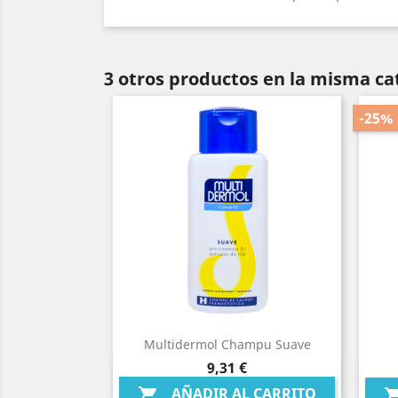
3 otros productos en la misma ca
-25%
Multidermol Champu Suave
Precio
9,31 €
Vista rápida

AÑADIR AL CARRITO
