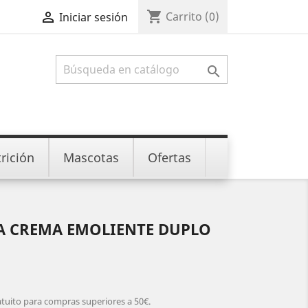
shopping_cart

Carrito
(0)
Iniciar sesión

rición
Mascotas
Ofertas
A CREMA EMOLIENTE DUPLO
atuito para compras superiores a 50€.