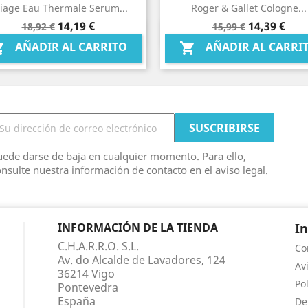
iage Eau Thermale Serum...
Roger & Gallet Cologne...
Precio
Precio
Precio
Precio
14,19 €
14,39 €
18,92 €
15,99 €
Vista rápida
Vista rápida


base
base
AÑADIR AL CARRITO
AÑADIR AL CARRI


ede darse de baja en cualquier momento. Para ello,
nsulte nuestra información de contacto en el aviso legal.
INFORMACIÓN DE LA TIENDA
I
C.H.A.R.R.O. S.L.
Co
Av. do Alcalde de Lavadores, 124
Av
36214 Vigo
Po
Pontevedra
España
De