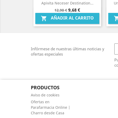
Apivita Neceser Destination...
Ur
Precio
Precio
9,68 €
12,90 €
Vista rápida

base
AÑADIR AL CARRITO

Infórmese de nuestras últimas noticias y
ofertas especiales
Pu
co
PRODUCTOS
Aviso de cookies
Ofertas en
Parafarmacia Online |
Charro desde Casa