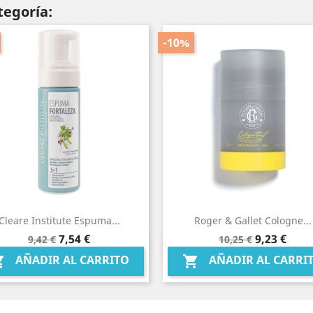
tegoría:
-10%
Cleare Institute Espuma...
Roger & Gallet Cologne...
Precio
Precio
Precio
Precio
7,54 €
9,23 €
9,42 €
10,25 €
Vista rápida
Vista rápida


base
base
AÑADIR AL CARRITO
AÑADIR AL CARRI

