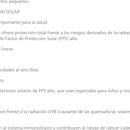
niños pequeños.
ÓN SOLAR
importante para la salud.
ofrece protección total frente a los riesgos derivados de la radi
 Factor de Protección Solar (FPS) alto.
16 horas.
idades al aire libre.
os.
tectores solares de FPS alto, que sean especiales para niños y res
enos frente a la radiación UVB (causante de las quemaduras solare
n al sistema inmunológico y contribuyen al riesgo de cáncer cutá