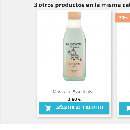
3 otros productos en la misma ca
-20%
Mussvital Essentials...
Precio
2,60 €
Vista rápida

AÑADIR AL CARRITO
