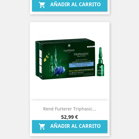
base
AÑADIR AL CARRITO

René Furterer Triphasic...
Precio
52,99 €
AÑADIR AL CARRITO
