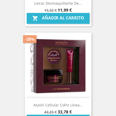
Lierac Desmaquillante De...
Precio
Precio
11,99 €
13,32 €
base
AÑADIR AL CARRITO

-20%
Atashi Cellular Cofre Línea...
Precio
Precio
33,78 €
42,23 €