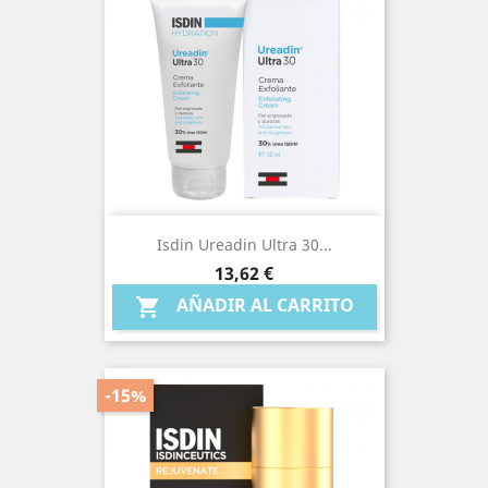
Isdin Ureadin Ultra 30...
Precio
13,62 €
AÑADIR AL CARRITO

-15%