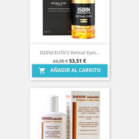
ISDINCEUTICS Retinal Eyes...
Precio
Precio
53,51 €
62,95 €
base
AÑADIR AL CARRITO
