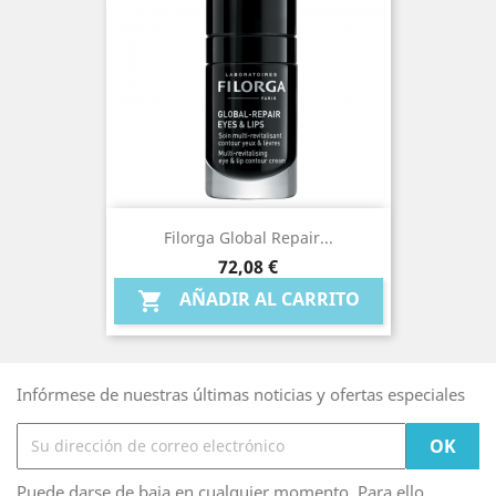
Filorga Global Repair...
Precio
72,08 €
AÑADIR AL CARRITO

Infórmese de nuestras últimas noticias y ofertas especiales
Puede darse de baja en cualquier momento. Para ello,