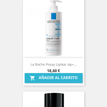
La Roche Posay Lipikar Ap+...
Precio
18,60 €
AÑADIR AL CARRITO
