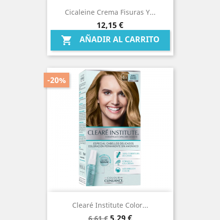
Cicaleine Crema Fisuras Y...
Precio
12,15 €
AÑADIR AL CARRITO

-20%
Clearé Institute Color...
Precio
Precio
5,29 €
6,61 €