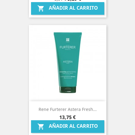
base
AÑADIR AL CARRITO

Rene Furterer Astera Fresh...
Precio
13,75 €
AÑADIR AL CARRITO
