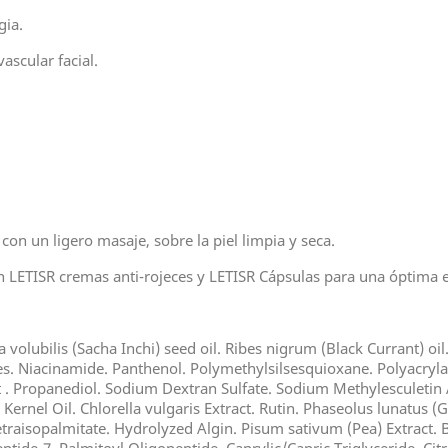
gia.
scular facial.
on un ligero masaje, sobre la piel limpia y seca.
 LETISR cremas anti-rojeces y LETISR Cápsulas para una óptima ef
a volubilis (Sacha Inchi) seed oil. Ribes nigrum (Black Currant) oi
s. Niacinamide. Panthenol. Polymethylsilsesquioxane. Polyacryl
 . Propanediol. Sodium Dextran Sulfate. Sodium Methylesculetin
Kernel Oil. Chlorella vulgaris Extract. Rutin. Phaseolus lunatus (
traisopalmitate. Hydrolyzed Algin. Pisum sativum (Pea) Extract. 