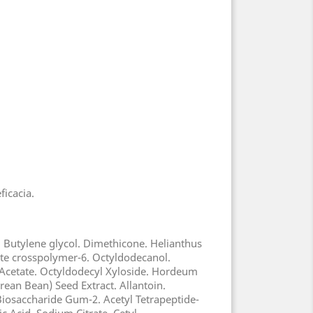
icacia.
l. Butylene glycol. Dimethicone. Helianthus
ate crosspolymer-6. Octyldodecanol.
 Acetate. Octyldodecyl Xyloside. Hordeum
Grean Bean) Seed Extract. Allantoin.
Biosaccharide Gum-2. Acetyl Tetrapeptide-