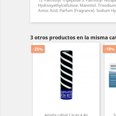
15. Palmitoyl Tripeptide-5. Palmitoyl Tetrape
Hydroxyethylcellulose. Mannitol. Trisodium
Anisic Acid. Parfum (Fragrance). Sodium Hy
3 otros productos en la misma ca
-25%
-18%
Apivita Labial Cacao 4.4g
S