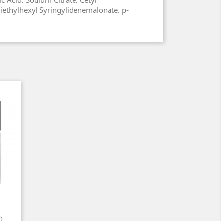
ic Acid. Sodium Citrate. Cetyl
Diethylhexyl Syringylidenemalonate. p-
...