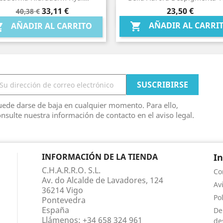
Precio
Precio
Precio
33,11 €
23,50 €
40,38 €
Vista rápida
Vista rápida


base
AÑADIR AL CARRI

AÑADIR AL CARRITO

ede darse de baja en cualquier momento. Para ello,
nsulte nuestra información de contacto en el aviso legal.
INFORMACIÓN DE LA TIENDA
I
C.H.A.R.R.O. S.L.
Co
Av. do Alcalde de Lavadores, 124
Av
36214 Vigo
Po
Pontevedra
España
De
Llámenos:
+34 658 324 961
de