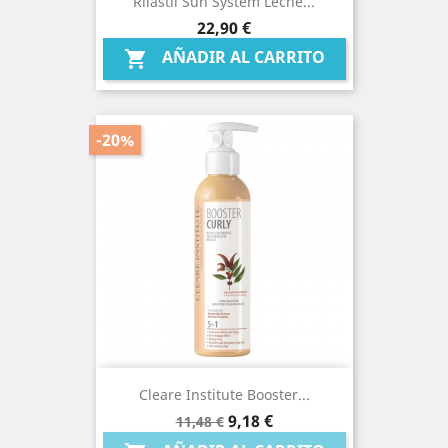
Rilastil Sun System Leche...
Precio
22,90 €
AÑADIR AL CARRITO

-20%
Cleare Institute Booster...
Precio
Precio
9,18 €
11,48 €
base