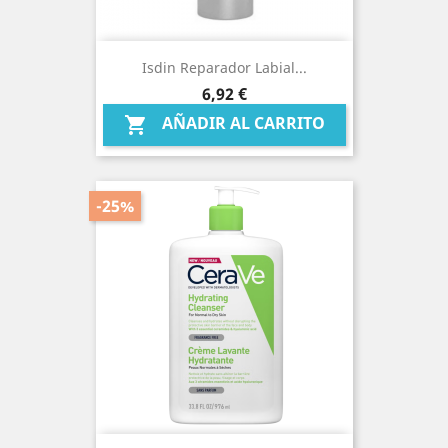
Isdin Reparador Labial...
Precio
6,92 €
AÑADIR AL CARRITO

-25%