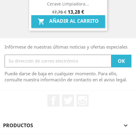
Cerave Limpiadora...
Precio
Precio
13,28 €
17,70 €
base
AÑADIR AL CARRITO

Infórmese de nuestras últimas noticias y ofertas especiales
Puede darse de baja en cualquier momento. Para ello,
consulte nuestra información de contacto en el aviso legal.
Facebook
Twitter
Instagram
PRODUCTOS
