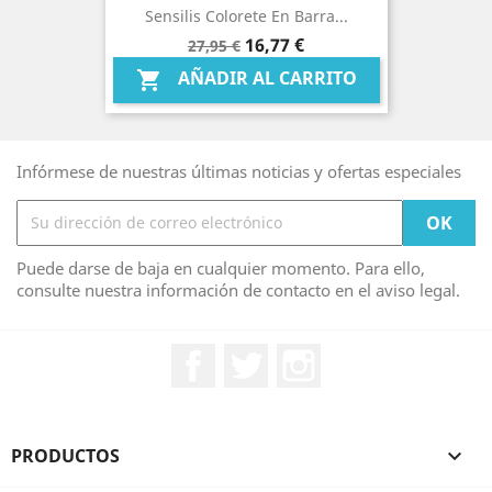
Sensilis Colorete En Barra...
Precio
Precio
16,77 €
27,95 €
base
AÑADIR AL CARRITO

Infórmese de nuestras últimas noticias y ofertas especiales
Puede darse de baja en cualquier momento. Para ello,
consulte nuestra información de contacto en el aviso legal.
Facebook
Twitter
Instagram
PRODUCTOS
