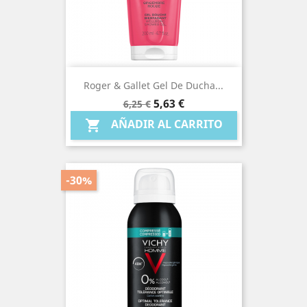
Roger & Gallet Gel De Ducha...
Precio
Precio
5,63 €
6,25 €
base
AÑADIR AL CARRITO

-30%