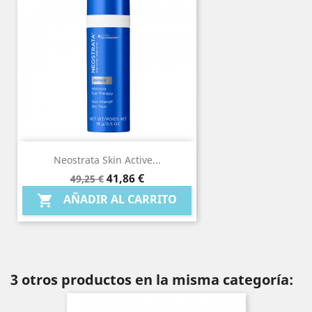
Neostrata Skin Active...
Precio
Precio
41,86 €
49,25 €
base
AÑADIR AL CARRITO

3 otros productos en la misma categoría: