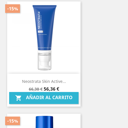
-15%
Neostrata Skin Active...
Precio
Precio
56,36 €
66,30 €
base
AÑADIR AL CARRITO

-15%