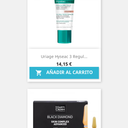
Uriage Hyseac 3 Regul...
Precio
14,15 €
AÑADIR AL CARRITO
