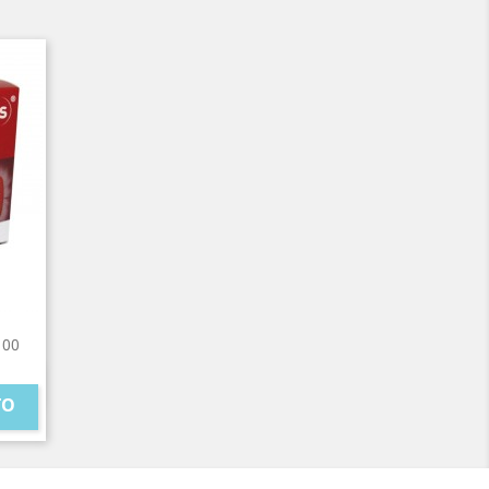
100
TO