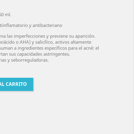
50 ml.
tiinflamatorio y antibacteriano
na las imperfecciones y previene su aparición.
oxiácido o AHA) y salicílico, activos altamente
suman a ingredientes específicos para el acné: el
rtan sus capacidades astringentes,
anas y seborreguladoras.
AL CARRITO