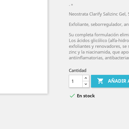
*
Neostrata Clarify Salizinc Gel, 
Exfoliante, seborregulador, an
Su completa formulación elimi
Los ácidos glicólico (alfa-hidr
exfoliantes y renovadores, se 
zinc y la niacinamida, que apo
antiinflamatorias, antibacteri
Cantidad

AÑADIR 

En stock