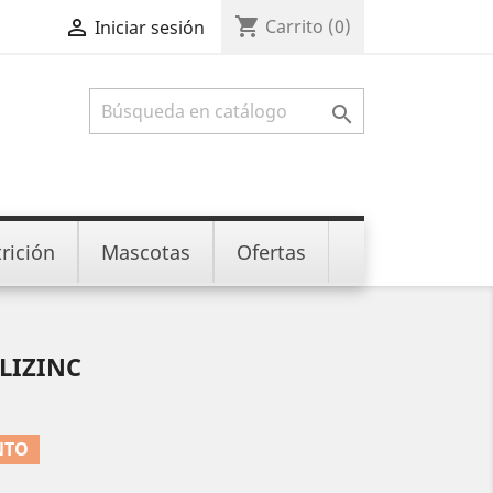
shopping_cart

Carrito
(0)
Iniciar sesión

rición
Mascotas
Ofertas
LIZINC
NTO