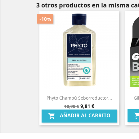
3 otros productos en la misma ca
-10%
Phyto Champú Seborreductor...
Gi
Precio
Precio
9,81 €
10,90 €
Vista rápida

base
AÑADIR AL CARRITO
