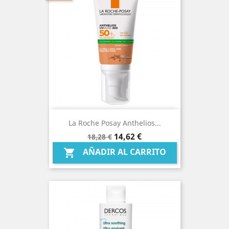
La Roche Posay Anthelios...
Precio
Precio
14,62 €
18,28 €
base
AÑADIR AL CARRITO
