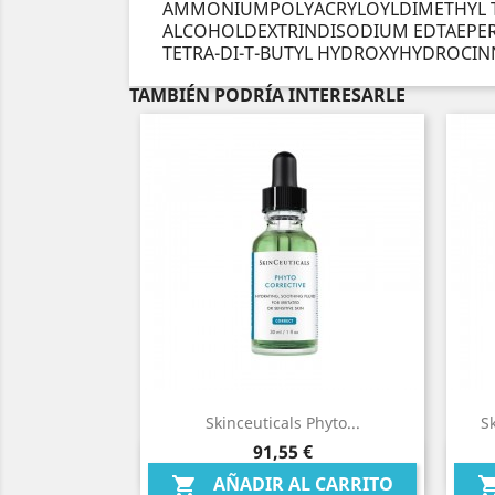
AMMONIUMPOLYACRYLOYLDIMETHYL T
ALCOHOLDEXTRINDISODIUM EDTAEPERU
TETRA-DI-T-BUTYL HYDROXYHYDROC
TAMBIÉN PODRÍA INTERESARLE
Skinceuticals Phyto...
S
Precio
91,55 €
Vista rápida

AÑADIR AL CARRITO
