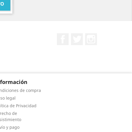
TO
Facebook
Twitter
Instagram
nformación
ndiciones de compra
iso legal
lítica de Privacidad
recho de
sistimiento
vío y pago