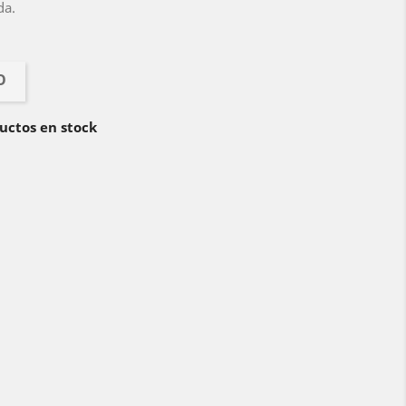
da.
O
uctos en stock