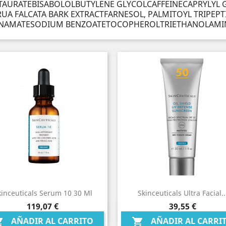
AURATEBISABOLOLBUTYLENE GLYCOLCAFFEINECAPRYLYL 
A FALCATA BARK EXTRACTFARNESOL, PALMITOYL TRIPEP
INNAMATESODIUM BENZOATETOCOPHEROLTRIETHANOLAMI
kinceuticals Serum 10 30 Ml
Skinceuticals Ultra Facial..
Precio
Precio
119,07 €
39,55 €
Vista rápida
Vista rápida


AÑADIR AL CARRITO
AÑADIR AL CARRI

