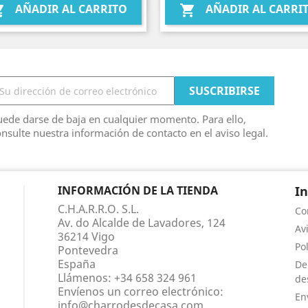
AÑADIR AL CARRITO
AÑADIR AL CARRI


ede darse de baja en cualquier momento. Para ello,
nsulte nuestra información de contacto en el aviso legal.
INFORMACIÓN DE LA TIENDA
I
C.H.A.R.R.O. S.L.
Co
Av. do Alcalde de Lavadores, 124
Av
36214 Vigo
Po
Pontevedra
España
De
Llámenos:
+34 658 324 961
de
Envíenos un correo electrónico:
En
info@charrodesdecasa.com