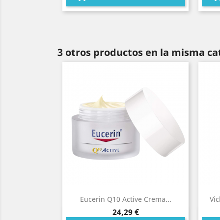
3 otros productos en la misma ca
Eucerin Q10 Active Crema...
Vic
Precio
24,29 €
Vista rápida
