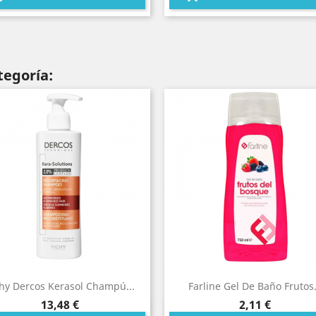
tegoría:
hy Dercos Kerasol Champú...
Farline Gel De Baño Frutos.
Precio
Precio
13,48 €
2,11 €
Vista rápida
Vista rápida

