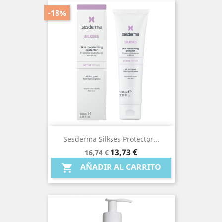
-18%
Sesderma Silkses Protector...
Precio
Precio
13,73 €
16,74 €
base
AÑADIR AL CARRITO
