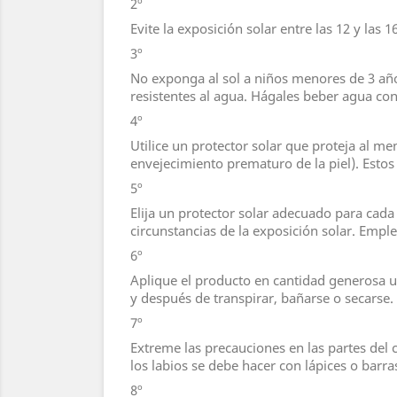
2º
Evite la exposición solar entre las 12 y las 
3º
No exponga al sol a niños menores de 3 años
resistentes al agua. Hágales beber agua con
4º
Utilice un protector solar que proteja al m
envejecimiento prematuro de la piel). Estos
5º
Elija un protector solar adecuado para cada 
circunstancias de la exposición solar. Empl
6º
Aplique el producto en cantidad generosa un
y después de transpirar, bañarse o secarse. 
7º
Extreme las precauciones en las partes del 
los labios se debe hacer con lápices o barra
8º