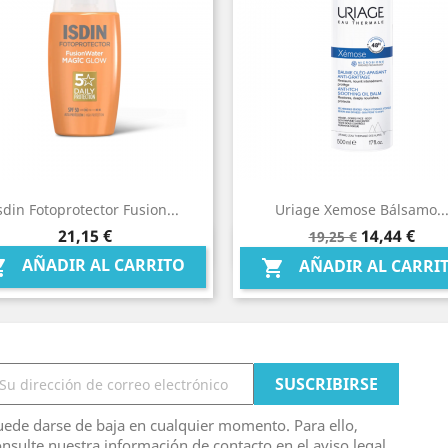
sdin Fotoprotector Fusion...
Uriage Xemose Bálsamo..
Precio
Precio
Precio
21,15 €
14,44 €
19,25 €
Vista rápida
Vista rápida


base
AÑADIR AL CARRITO

AÑADIR AL CARRI

ede darse de baja en cualquier momento. Para ello,
nsulte nuestra información de contacto en el aviso legal.