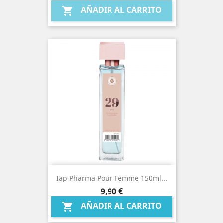
AÑADIR AL CARRITO

Iap Pharma Pour Femme 150ml...
Precio
9,90 €
AÑADIR AL CARRITO
