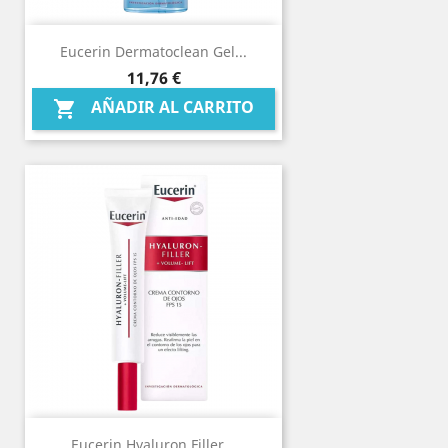
Eucerin Dermatoclean Gel...
Precio
11,76 €
AÑADIR AL CARRITO

Eucerin Hyaluron Filler...