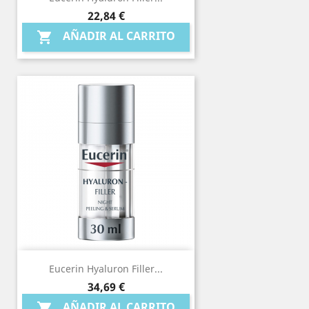
Precio
22,84 €
AÑADIR AL CARRITO

Eucerin Hyaluron Filler...
Precio
34,69 €
AÑADIR AL CARRITO
