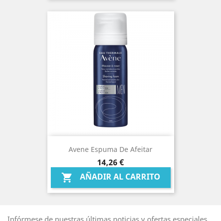
Avene Espuma De Afeitar
Precio
14,26 €
AÑADIR AL CARRITO

Infórmese de nuestras últimas noticias y ofertas especiales