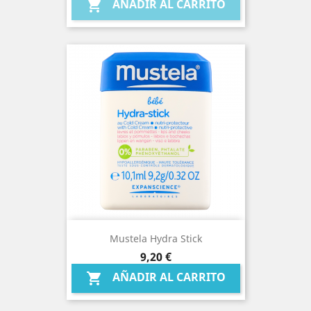
AÑADIR AL CARRITO

Mustela Hydra Stick
Precio
9,20 €
AÑADIR AL CARRITO
