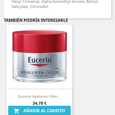
Hexyl Cinnamal, Alpha-Isomethyl Ionone, Benzyl
Salicylate, Citronellol
TAMBIÉN PODRÍA INTERESARLE
Eucerin Hyaluron Filler...
Precio
34,78 €
AÑADIR AL CARRITO
