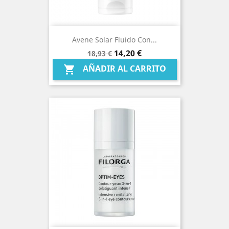
Avene Solar Fluido Con...
Precio
Precio
14,20 €
18,93 €
base
AÑADIR AL CARRITO
