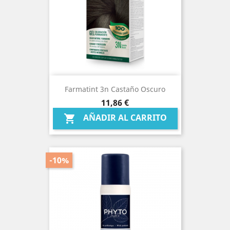
Farmatint 3n Castaño Oscuro
Precio
11,86 €
AÑADIR AL CARRITO

-10%