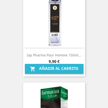
Iap Pharma Pour Homme 150ml...
Precio
9,90 €
AÑADIR AL CARRITO
