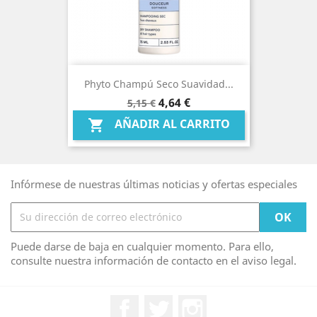
Phyto Champú Seco Suavidad...
Precio
Precio
4,64 €
5,15 €
base
AÑADIR AL CARRITO

Infórmese de nuestras últimas noticias y ofertas especiales
Puede darse de baja en cualquier momento. Para ello,
consulte nuestra información de contacto en el aviso legal.
Facebook
Twitter
Instagram