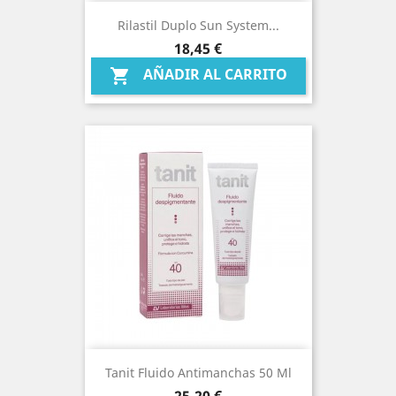
Rilastil Duplo Sun System...
Precio
18,45 €
AÑADIR AL CARRITO

Tanit Fluido Antimanchas 50 Ml
Precio
25,20 €