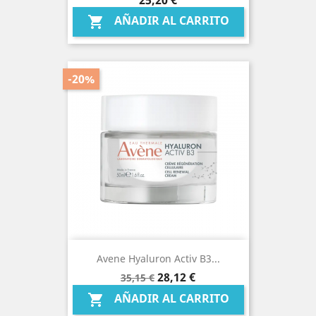
AÑADIR AL CARRITO

-20%
Avene Hyaluron Activ B3...
Precio
Precio
28,12 €
35,15 €
base
AÑADIR AL CARRITO
