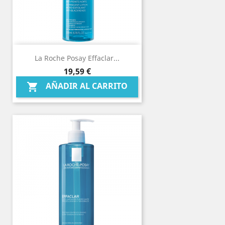
La Roche Posay Effaclar...
Precio
19,59 €
AÑADIR AL CARRITO
