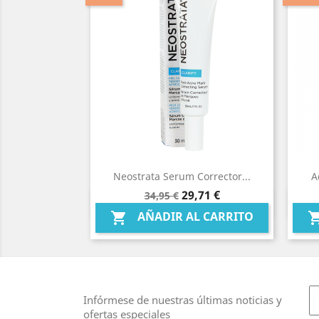
Neostrata Serum Corrector...
A
Precio
Precio
29,71 €
34,95 €
Vista rápida

base
AÑADIR AL CARRITO

Infórmese de nuestras últimas noticias y
ofertas especiales