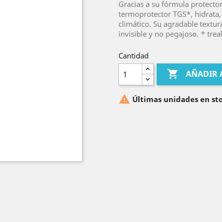
Gracias a su fórmula protecto
termoprotector TGS*, hidrata, 
climático. Su agradable textur
invisible y no pegajoso. * trea
Cantidad

AÑADIR 

Últimas unidades en st