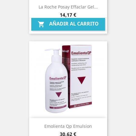
La Roche Posay Effaclar Gel...
Precio
14,17 €
AÑADIR AL CARRITO

Emolienta Qp Emulsion
Precio
30,62 €