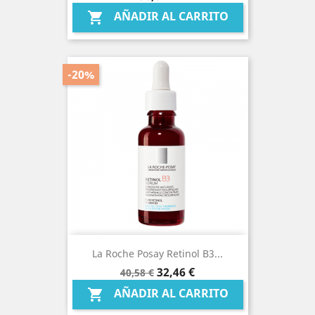
AÑADIR AL CARRITO

-20%
La Roche Posay Retinol B3...
Precio
Precio
32,46 €
40,58 €
base
AÑADIR AL CARRITO
