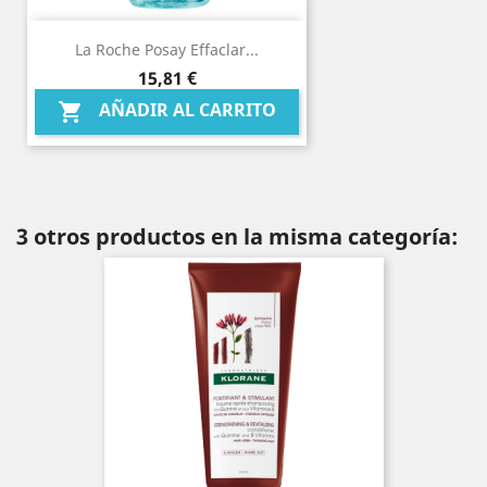
La Roche Posay Effaclar...
Precio
15,81 €
AÑADIR AL CARRITO

3 otros productos en la misma categoría: