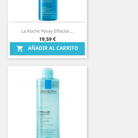
La Roche Posay Effaclar...
Precio
19,59 €
AÑADIR AL CARRITO
