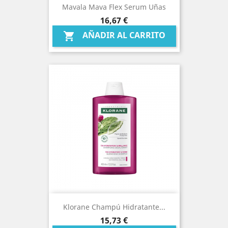
Mavala Mava Flex Serum Uñas
Precio
16,67 €
AÑADIR AL CARRITO

Klorane Champú Hidratante...
Precio
15,73 €