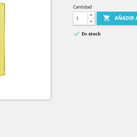
Cantidad

AÑADIR 

En stock