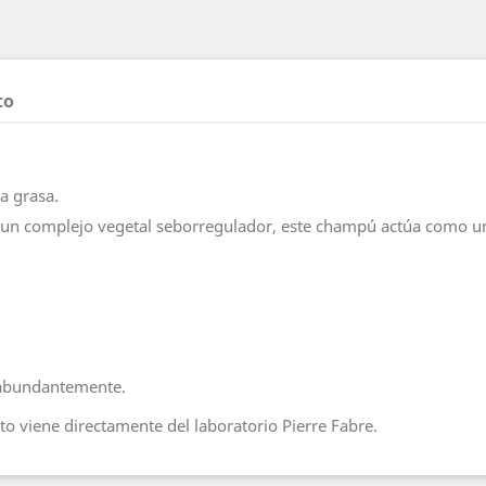
to
a grasa.
de un complejo vegetal seborregulador, este champú actúa como un
r abundantemente.
o viene directamente del laboratorio Pierre Fabre.