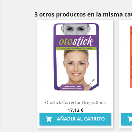
3 otros productos en la misma ca
Otostick Corrector Orejas 8uds
Precio
17,12 €
Vista rápida

AÑADIR AL CARRITO
