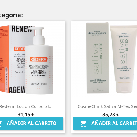
tegoría:
Rederm Loción Corporal...
CosmeClinik Sativa M-Tex Se
Precio
Precio
31,15 €
35,23 €
Vista rápida
Vista rápida


AÑADIR AL CARRITO
AÑADIR AL CARRI

