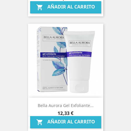
AÑADIR AL CARRITO

Bella Aurora Gel Exfoliante...
Precio
12,33 €
AÑADIR AL CARRITO
