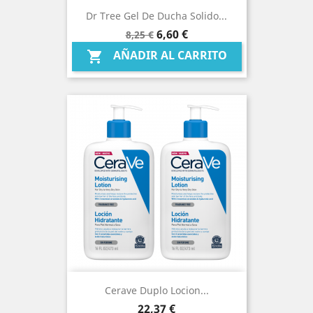
Dr Tree Gel De Ducha Solido...
Precio
Precio
6,60 €
8,25 €
base
AÑADIR AL CARRITO

Cerave Duplo Locion...
Precio
22,37 €