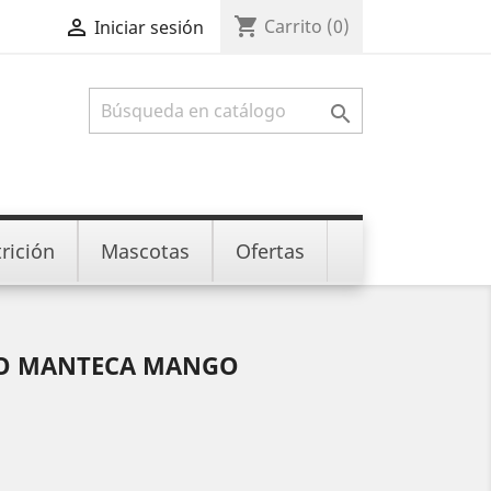
shopping_cart

Carrito
(0)
Iniciar sesión

rición
Mascotas
Ofertas
O MANTECA MANGO