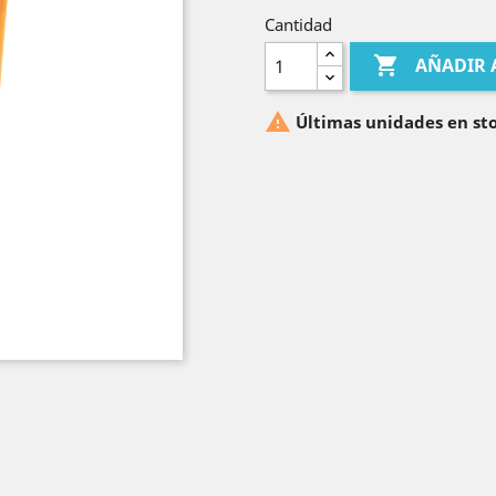
Cantidad

AÑADIR 

Últimas unidades en st