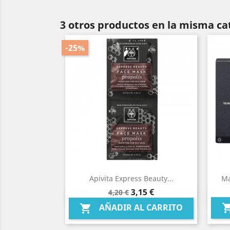
3 otros productos en la misma ca
-25%
Apivita Express Beauty...
Ma
Precio
Precio
3,15 €
4,20 €
Vista rápida

base
AÑADIR AL CARRITO
