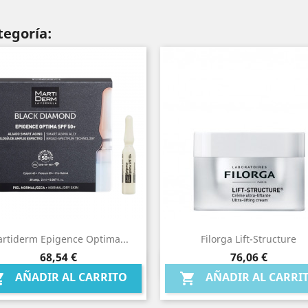
tegoría:
rtiderm Epigence Optima...
Filorga Lift-Structure
Precio
Precio
68,54 €
76,06 €
Vista rápida
Vista rápida


AÑADIR AL CARRITO
AÑADIR AL CARRI

