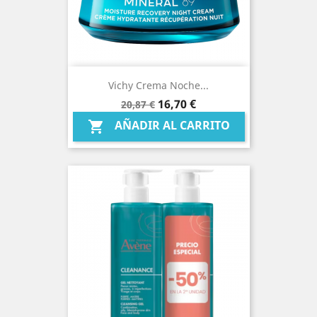
Vichy Crema Noche...
Precio
Precio
16,70 €
20,87 €
base
AÑADIR AL CARRITO
