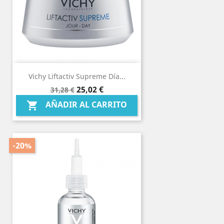
Vichy Liftactiv Supreme Día...
Precio
Precio
25,02 €
31,28 €
base
AÑADIR AL CARRITO

-20%