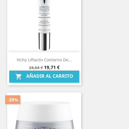
Vichy Liftactiv Contorno De...
Precio
Precio
19,71 €
24,64 €
base
AÑADIR AL CARRITO

-20%