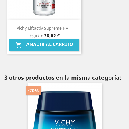
Vichy Liftactiv Supreme HA...
Precio
Precio
28,02 €
35,02 €
base
AÑADIR AL CARRITO

3 otros productos en la misma categoría:
-20%