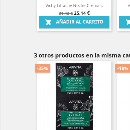
Vichy Liftactiv Noche Crema...
V
Precio
Precio
25,14 €
31,43 €
Vista rápida

base
AÑADIR AL CARRITO

3 otros productos en la misma ca
-25%
-18%