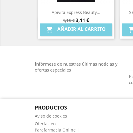
Apivita Express Beauty...
Se
Precio
Precio
3,11 €
4,15 €
Vista rápida

base
AÑADIR AL CARRITO

Infórmese de nuestras últimas noticias y
ofertas especiales
Pu
co
PRODUCTOS
Aviso de cookies
Ofertas en
Parafarmacia Online |