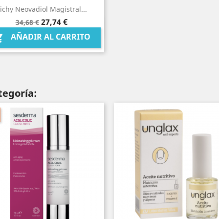
ichy Neovadiol Magistral...
Precio
Precio
27,74 €
34,68 €
Vista rápida

base
AÑADIR AL CARRITO

tegoría: