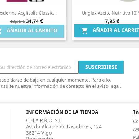
sderma Acglicolic Classic...
Unglax Aceite Nutritivo 10 
Precio
Precio
Precio
34,74 €
7,95 €
42,36 €
Vista rápida
Vista rápida


base
AÑADIR AL CARRI

AÑADIR AL CARRITO

ede darse de baja en cualquier momento. Para ello,
nsulte nuestra información de contacto en el aviso legal.
INFORMACIÓN DE LA TIENDA
I
C.H.A.R.R.O. S.L.
Co
Av. do Alcalde de Lavadores, 124
Av
36214 Vigo
Po