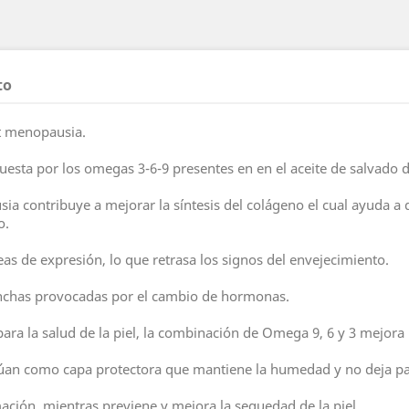
to
st menopausia.
uesta por los omegas 3-6-9 presentes en en el aceite de salvado d
a contribuye a mejorar la síntesis del colágeno el cual ayuda a 
o.
neas de expresión, lo que retrasa los signos del envejecimiento.
manchas provocadas por el cambio de hormonas.
ra la salud de la piel, la combinación de Omega 9, 6 y 3 mejora la 
ctúan como capa protectora que mantiene la humedad y no deja pas
amación, mientras previene y mejora la sequedad de la piel.