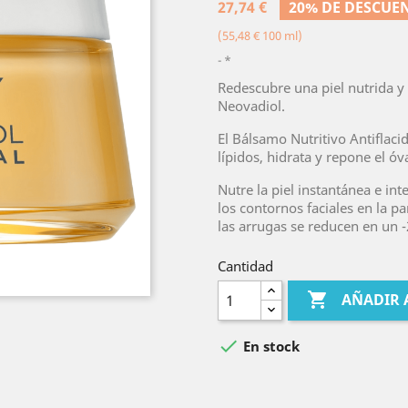
27,74 €
20% DE DESCUE
(55,48 € 100 ml)
*
Redescubre una piel nutrida y
Neovadiol.
El Bálsamo Nutritivo Antiflaci
lípidos, hidrata y repone el ó
Nutre la piel instantánea e in
los contornos faciales en la pa
las arrugas se reducen en un -
Cantidad

AÑADIR 

En stock