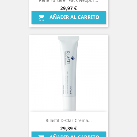
Rene Furterer Pack Neopur...
Precio
29,97 €
AÑADIR AL CARRITO

Rilastil D-Clar Crema...
Precio
29,39 €