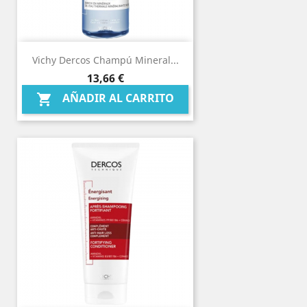
Vichy Dercos Champú Mineral...
Precio
13,66 €
AÑADIR AL CARRITO
