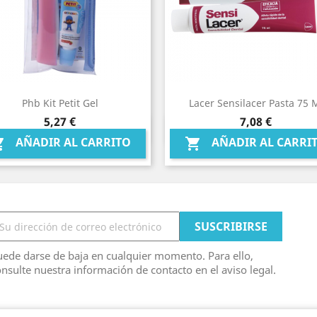
Phb Kit Petit Gel
Lacer Sensilacer Pasta 75 
Precio
Precio
5,27 €
7,08 €
Vista rápida
Vista rápida


AÑADIR AL CARRITO
AÑADIR AL CARRI


ede darse de baja en cualquier momento. Para ello,
nsulte nuestra información de contacto en el aviso legal.