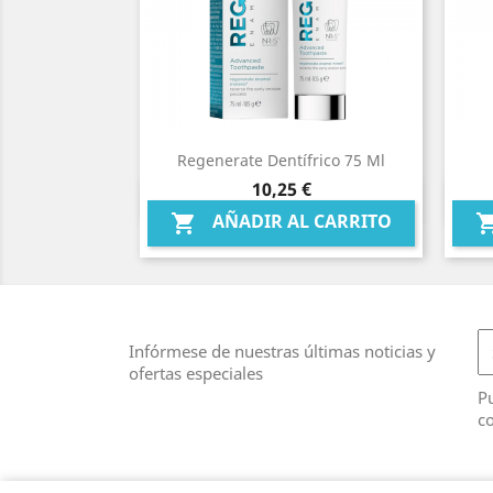
Regenerate Dentífrico 75 Ml
Precio
10,25 €
Vista rápida

AÑADIR AL CARRITO

Infórmese de nuestras últimas noticias y
ofertas especiales
Pu
co