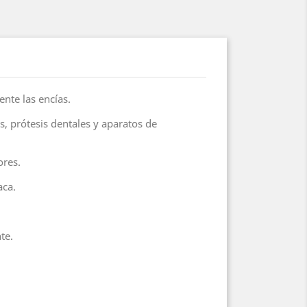
nte las encías.
es, prótesis dentales y aparatos de
ores.
aca.
te.