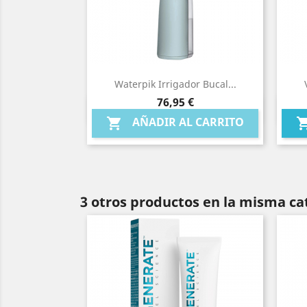
Waterpik Irrigador Bucal...
Precio
76,95 €
Vista rápida

AÑADIR AL CARRITO

3 otros productos en la misma ca