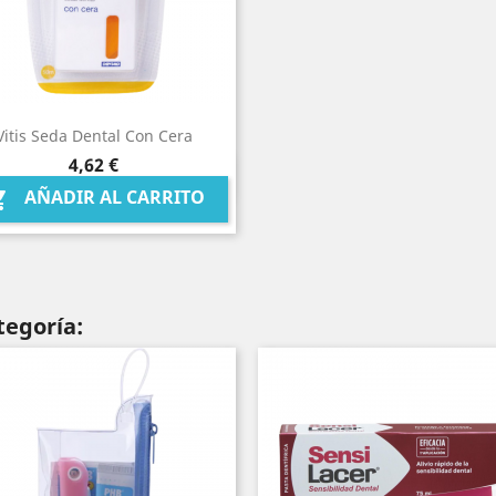
Vitis Seda Dental Con Cera
Precio
4,62 €
Vista rápida

AÑADIR AL CARRITO

tegoría: