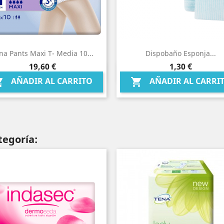
na Pants Maxi T- Media 10...
Dispobaño Esponja...
Precio
Precio
19,60 €
1,30 €
Vista rápida
Vista rápida


AÑADIR AL CARRITO
AÑADIR AL CARRI


tegoría: