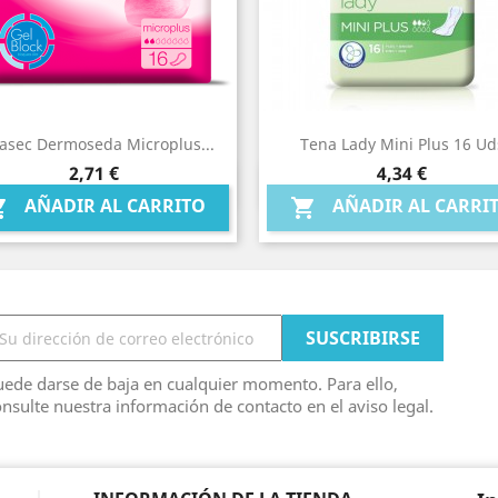
asec Dermoseda Microplus...
Tena Lady Mini Plus 16 Ud
Precio
Precio
2,71 €
4,34 €
Vista rápida
Vista rápida


AÑADIR AL CARRITO
AÑADIR AL CARRI


ede darse de baja en cualquier momento. Para ello,
nsulte nuestra información de contacto en el aviso legal.