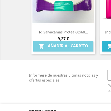
Id Salvacamas Protea 60x60...
Ind
Precio
9,27 €
Vista rápida

AÑADIR AL CARRITO

Infórmese de nuestras últimas noticias y
ofertas especiales
Pu
co