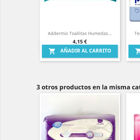
Addermis Toallitas Humedas...
Te
Precio
4,15 €
Vista rápida

AÑADIR AL CARRITO

3 otros productos en la misma ca