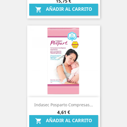
Precio
15,75 €
AÑADIR AL CARRITO

Indasec Posparto Compresas...
Precio
4,61 €
AÑADIR AL CARRITO
