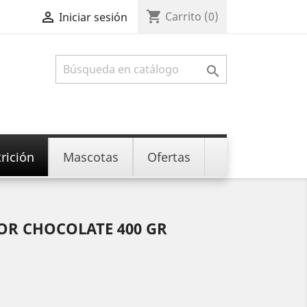
shopping_cart

Carrito
(0)
Iniciar sesión

rición
Mascotas
Ofertas
OR CHOCOLATE 400 GR