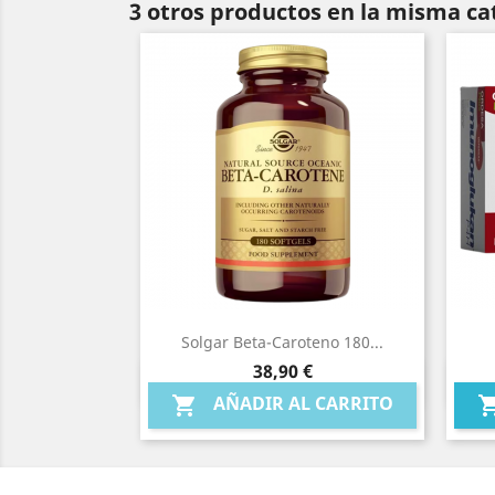
3 otros productos en la misma ca
Solgar Beta-Caroteno 180...
Precio
38,90 €
Vista rápida

AÑADIR AL CARRITO
