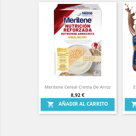
Meritene Cereal Crema De Arroz
E
Precio
8,92 €
Vista rápida

AÑADIR AL CARRITO
