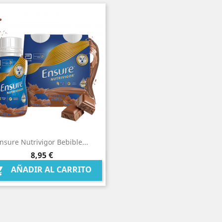
nsure Nutrivigor Bebible...
Precio
8,95 €
Vista rápida

AÑADIR AL CARRITO
