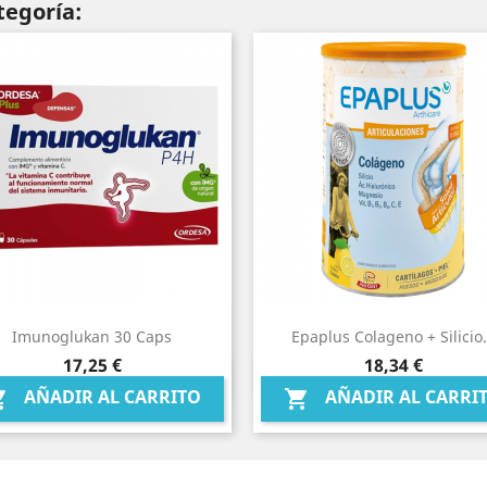
tegoría:
Imunoglukan 30 Caps
Epaplus Colageno + Silicio.
Precio
Precio
17,25 €
18,34 €
Vista rápida
Vista rápida


AÑADIR AL CARRITO
AÑADIR AL CARRI

