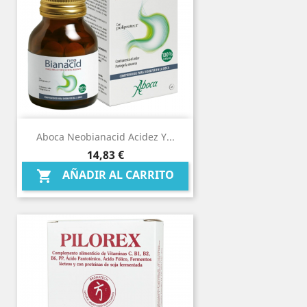
Aboca Neobianacid Acidez Y...
Precio
14,83 €
AÑADIR AL CARRITO
