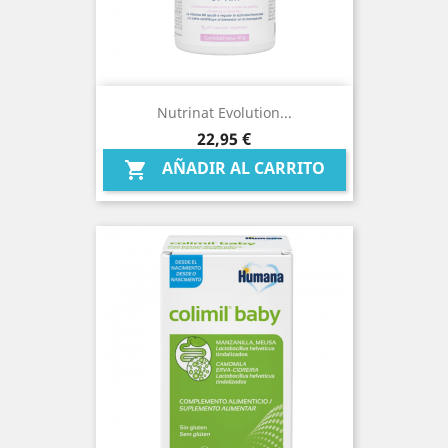
Nutrinat Evolution...
Precio
22,95 €
AÑADIR AL CARRITO
