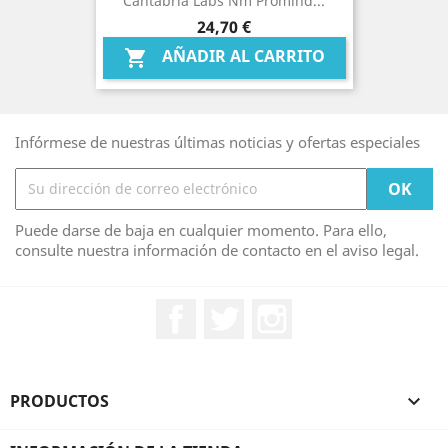
Cantabria Labs Nm Promind...
Precio
24,70 €
AÑADIR AL CARRITO

Infórmese de nuestras últimas noticias y ofertas especiales
Puede darse de baja en cualquier momento. Para ello,
consulte nuestra información de contacto en el aviso legal.
Facebook
Twitter
Instagram
PRODUCTOS
