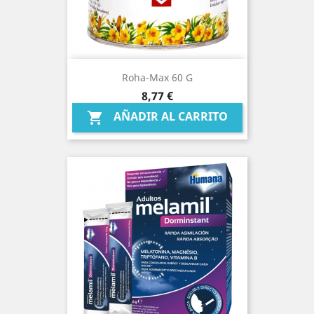
Roha-Max 60 G
Precio
8,77 €
AÑADIR AL CARRITO
