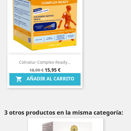
Colnatur Complex Ready...
Precio
Precio
15,95 €
18,99 €
base
AÑADIR AL CARRITO

3 otros productos en la misma categoría: