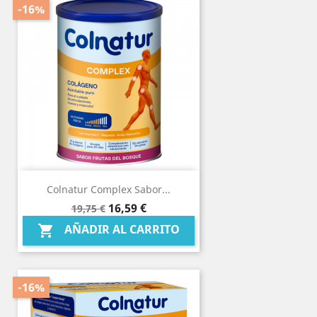
-16%
Colnatur Complex Sabor...
Precio
Precio
16,59 €
19,75 €
base
AÑADIR AL CARRITO

-16%