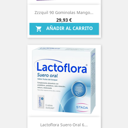
Zzzquil 90 Gominolas Mango...
Precio
29,93 €
AÑADIR AL CARRITO

Lactoflora Suero Oral 6...