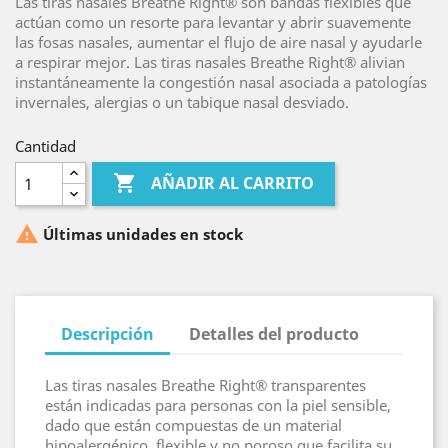
Las tiras nasales Breathe Right® son bandas flexibles que
actúan como un resorte para levantar y abrir suavemente
las fosas nasales, aumentar el flujo de aire nasal y ayudarle
a respirar mejor. Las tiras nasales Breathe Right® alivian
instantáneamente la congestión nasal asociada a patologías
invernales, alergias o un tabique nasal desviado.
Cantidad

AÑADIR AL CARRITO

Últimas unidades en stock
Descripción
Detalles del producto
Las tiras nasales Breathe Right® transparentes
están indicadas para personas con la piel sensible,
dado que están compuestas de un material
hipoalergénico, flexible y no poroso que facilita su