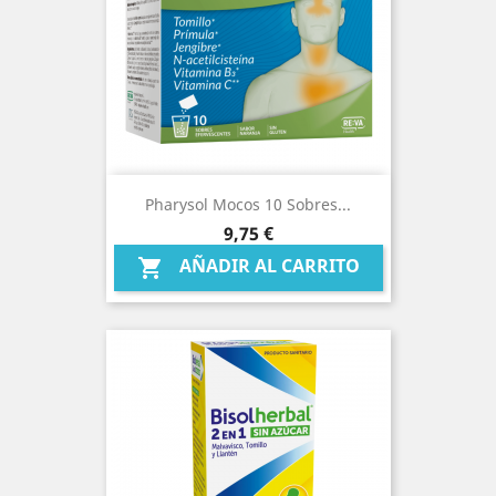
Pharysol Mocos 10 Sobres...
Precio
9,75 €
AÑADIR AL CARRITO
