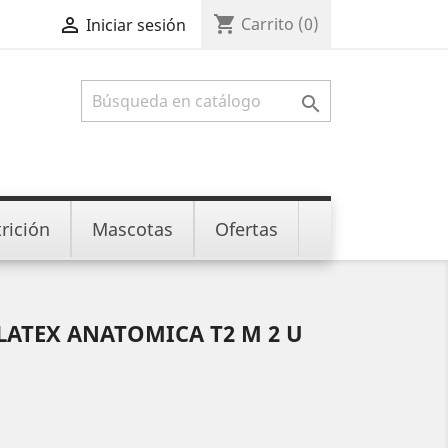
shopping_cart

Carrito
(0)
Iniciar sesión

rición
Mascotas
Ofertas
LATEX ANATOMICA T2 M 2 U