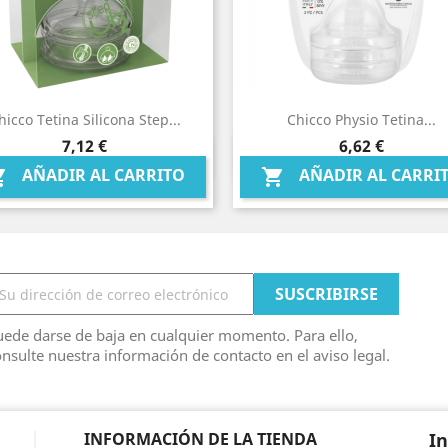
hicco Tetina Silicona Step...
Chicco Physio Tetina...
Precio
Precio
7,12 €
6,62 €
Vista rápida
Vista rápida


AÑADIR AL CARRITO
AÑADIR AL CARRI


ede darse de baja en cualquier momento. Para ello,
nsulte nuestra información de contacto en el aviso legal.
INFORMACIÓN DE LA TIENDA
I