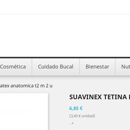
Cosmética
Cuidado Bucal
Bienestar
Nut
latex anatomica t2 m 2 u
SUAVINEX TETINA 
6,85 €
(3,43 € unidad)
*