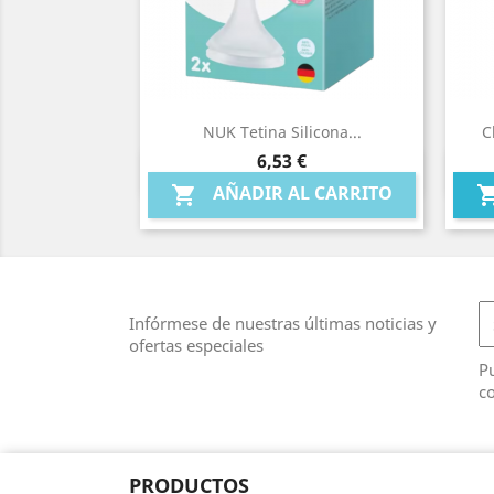
NUK Tetina Silicona...
C
Precio
6,53 €
Vista rápida

AÑADIR AL CARRITO

Infórmese de nuestras últimas noticias y
ofertas especiales
Pu
co
PRODUCTOS