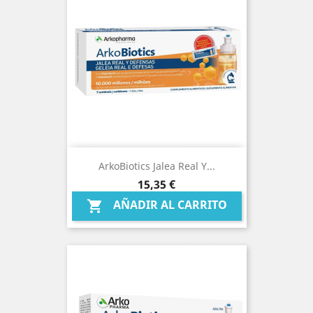
ArkoBiotics Jalea Real Y...
Precio
15,35 €
AÑADIR AL CARRITO
