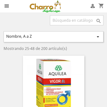
shopping_cart



Nombre, A a Z

Mostrando 25-48 de 200 artículo(s)