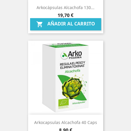
Arkocápsulas Alcachofa 130...
Precio
19,70 €
AÑADIR AL CARRITO

Arkocapsulas Alcachofa 40 Caps
Precio
8,90 €