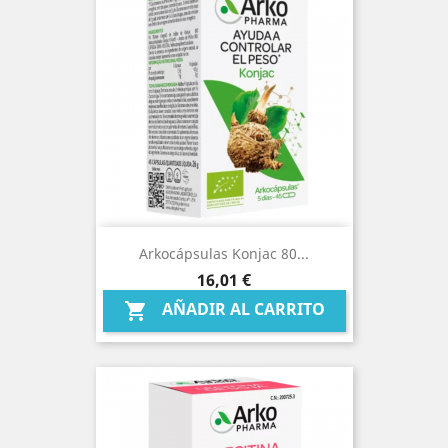
Arkocápsulas Konjac 80...
Precio
16,01 €
AÑADIR AL CARRITO
