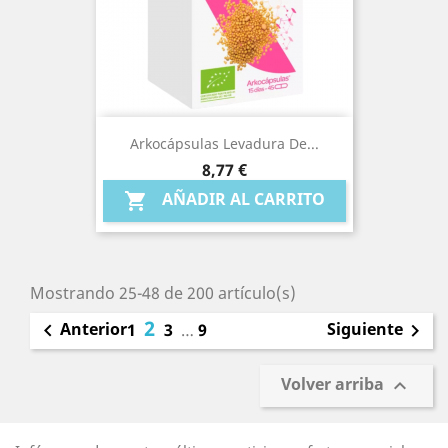
Arkocápsulas Levadura De...
Precio
8,77 €
AÑADIR AL CARRITO

Mostrando 25-48 de 200 artículo(s)
2
Anterior
Siguiente

1
3
…
9

Volver arriba
