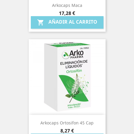
Arkocaps Maca
Precio
17,28 €
AÑADIR AL CARRITO

Arkocaps Ortosifon 45 Cap
Precio
8,27 €