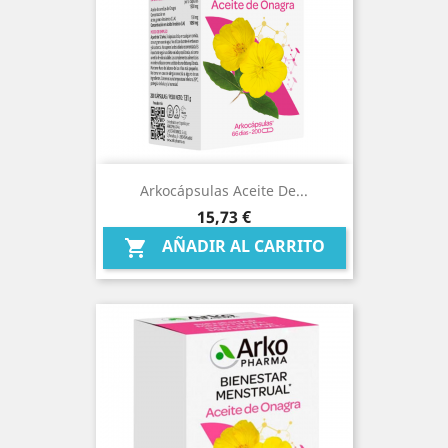
Arkocápsulas Aceite De...
Precio
15,73 €
AÑADIR AL CARRITO
