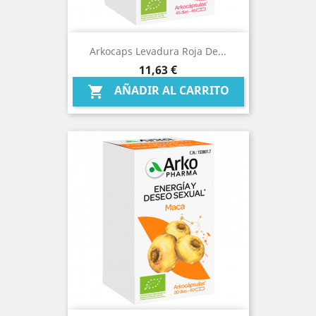
Arkocaps Levadura Roja De...
Precio
11,63 €
AÑADIR AL CARRITO
