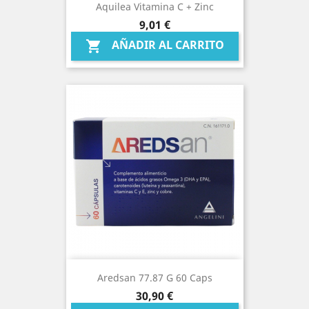
Aquilea Vitamina C + Zinc
Precio
9,01 €
AÑADIR AL CARRITO

Aredsan 77.87 G 60 Caps
Precio
30,90 €