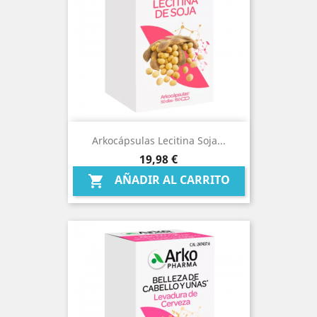
Arkocápsulas Lecitina Soja...
Precio
19,98 €
AÑADIR AL CARRITO
