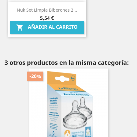
Nuk Set Limpia Biberones 2...
Precio
5,54 €
AÑADIR AL CARRITO

3 otros productos en la misma categoría:
-20%