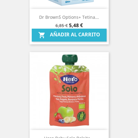
Dr Brown´s Options+ Tetina...
Precio
Precio
5,48 €
6,85 €
base
AÑADIR AL CARRITO
