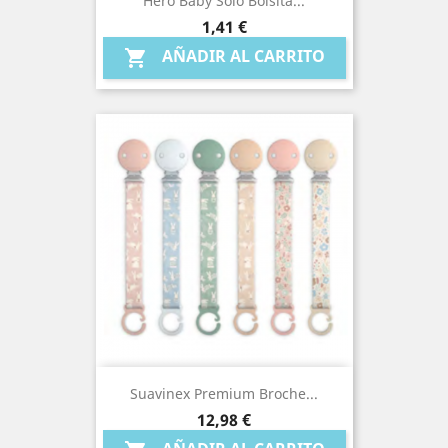
Hero Baby Solo Bolsita...
Precio
1,41 €
AÑADIR AL CARRITO

Suavinex Premium Broche...
Precio
12,98 €