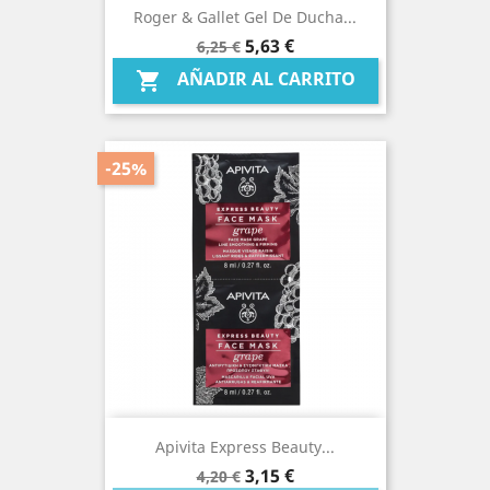
Roger & Gallet Gel De Ducha...
Precio
Precio
5,63 €
6,25 €
base
AÑADIR AL CARRITO

-25%
Apivita Express Beauty...
Precio
Precio
3,15 €
4,20 €