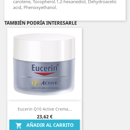
carotene, Tocopherol.1.2-hexanediol, Dehydroacetic
acid, Phenoxyethanol.
TAMBIÉN PODRÍA INTERESARLE
Eucerin Q10 Active Crema...
Precio
23,62 €
AÑADIR AL CARRITO
