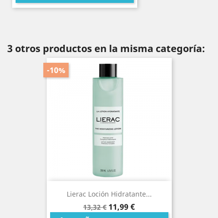
3 otros productos en la misma categoría:
-10%
Lierac Loción Hidratante...
Precio
Precio
11,99 €
13,32 €
base