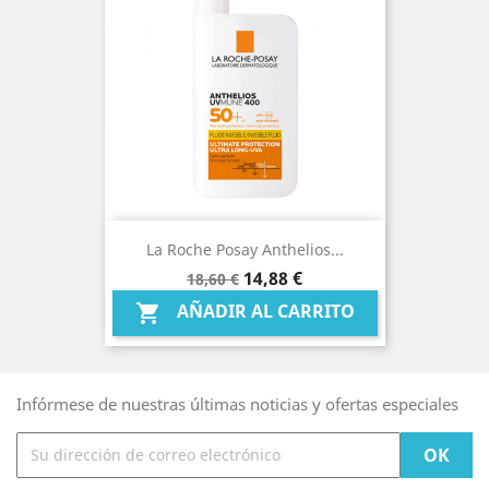
La Roche Posay Anthelios...
Precio
Precio
14,88 €
18,60 €
base
AÑADIR AL CARRITO

Infórmese de nuestras últimas noticias y ofertas especiales