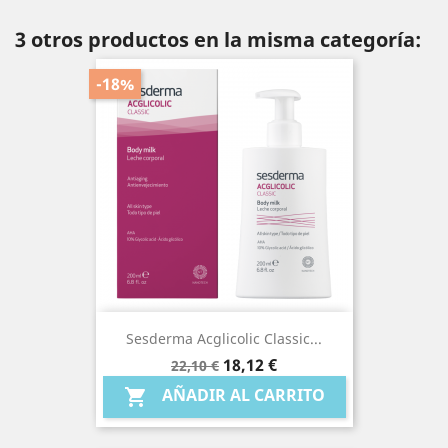
3 otros productos en la misma categoría:
-18%
Sesderma Acglicolic Classic...
Precio
Precio
18,12 €
22,10 €
base
AÑADIR AL CARRITO
